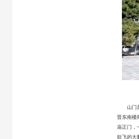
山门是整
晋东南楼
庙正门，
欲飞的大