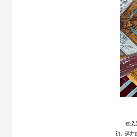
这朵莲花
初。藻井