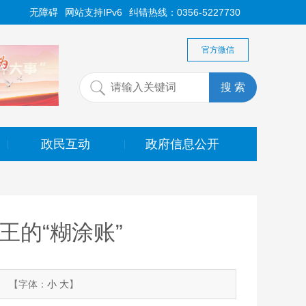
无障碍
网站支持IPv6
纠错热线：0356-5227730
官方微信
政民互动
政府信息公开
|
|
王的“糊涂账”
【字体：
小
大
】