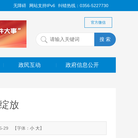
无障碍
网站支持IPv6
纠错热线：0356-5227730
官方微信
政民互动
政府信息公开
|
|
莲绽放
-29
【字体：
小
大
】