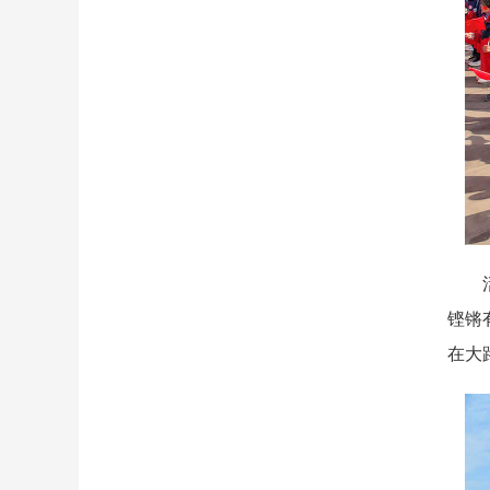
活动
铿锵
在大