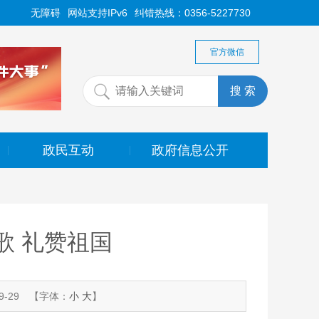
无障碍
网站支持IPv6
纠错热线：0356-5227730
官方微信
政民互动
政府信息公开
|
|
歌 礼赞祖国
-29
【字体：
小
大
】