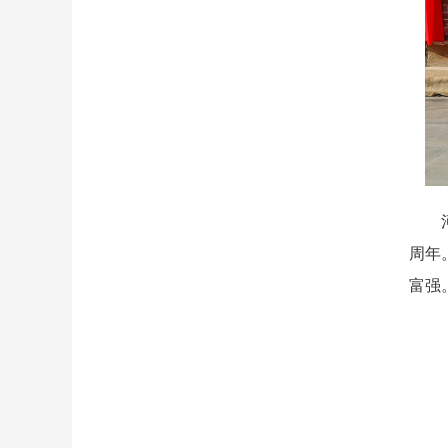
河西
周年
富强