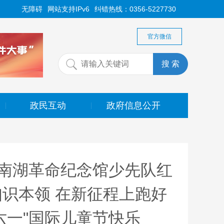
无障碍
网站支持IPv6
纠错热线：0356-5227730
官方微信
政民互动
政府信息公开
|
|
南湖革命纪念馆少先队红
识本领 在新征程上跑好
六一"国际儿童节快乐