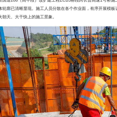
道208（高平段）改扩建工程ZCB3标段跨长晋高速1号桥
体轮廓已清晰显现。施工人员分散在各个作业面，有序开展模板
火朝天、大干快上的施工景象。