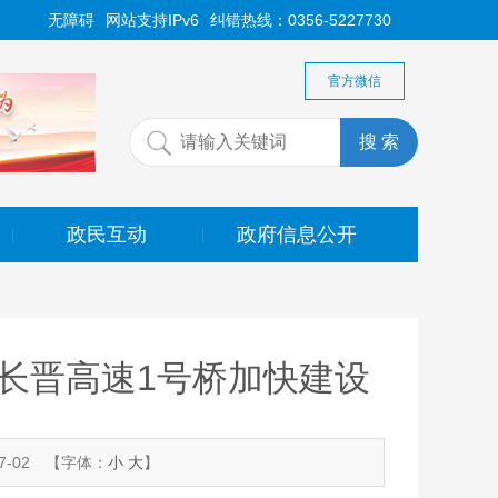
无障碍
网站支持IPv6
纠错热线：0356-5227730
官方微信
政民互动
政府信息公开
|
|
跨长晋高速1号桥加快建设
-02
【字体：
小
大
】