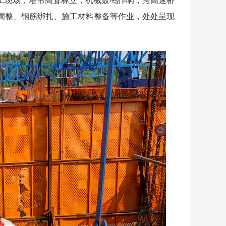
施工现场，塔吊高耸林立，机械轰鸣作响，跨高速桥
调整、钢筋绑扎、施工材料整备等作业，处处呈现