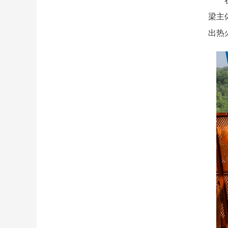
在国
梁主
出热