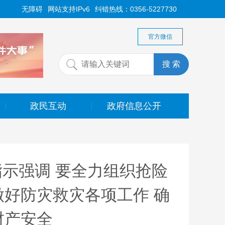
无障碍
网站支持IPv6
纠错热线：0356-5227730
官方微信
政民互动
政府信息公开
|
|
示强调 要全力组织抢险
做好防灾救灾各项工作 确
财产安全