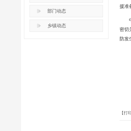
援准
部门动态
乡镇动态
密切
防发
【打