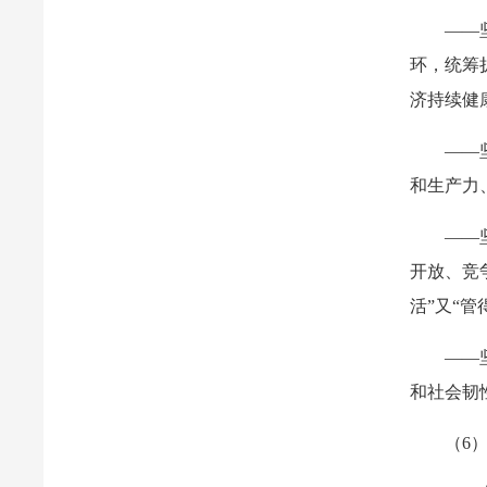
——
环，统筹
济持续健
——
和生产力
——
开放、竞
活”又“管
——
和社会韧
（6