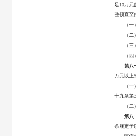
足10万
整顿直至
（一
（二
（三
（四
第八
万元以上
（一
十九条第
（二
第八
条规定予