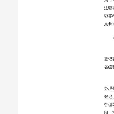
法犯
犯罪
息共
四
（十
登记
省级
（十
办理
登记
管理
围，