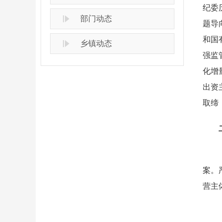
纪委
部门动态
题导
和国
乡镇动态
强监
化增
出资
取缔
二
（一
案。
营主
（二