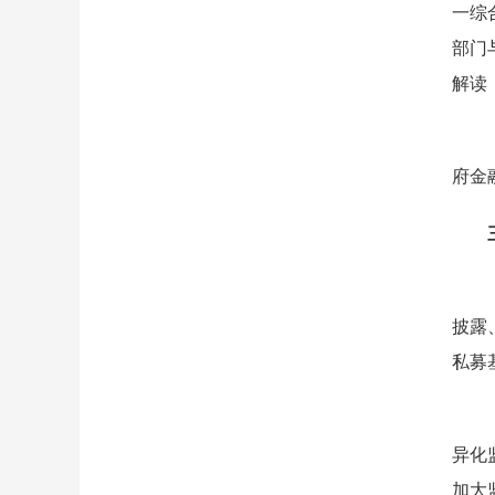
一综
部门
解读
（三
府金
三
（四
披露
私募
（五
异化
加大