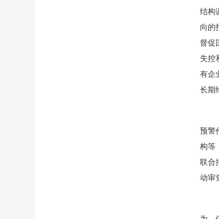
结构
向的
督促
失控
有企
长期
（九
预警
构等
联合
动审
（十
为，