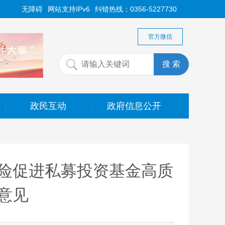
无障碍
网站支持IPv6
纠错热线：0356-5227730
官方微信
政民互动
政府信息公开
|
|
险促进私募投资基金高质
意见