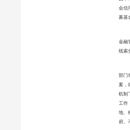
会信
募基
（十
金融
线索
（十
部门
案，
机制
工作
地、
府。