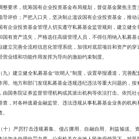
调整要求，统筹国有企业投资基金布局规划，督促基金聚焦主责
指导评价；严把入口关，坚决制止滥设国有企业投资基金，推动
国有企业投资基金管理人切实遵守私募基金监管规则，建立健全
和国有资产流失，严格选任高级管理人员，不得任用纳入私募基
业建立完善全流程信息化管理系统，加强对底层项目和资产的穿
经营业绩和功能作用发挥为导向的激励约束制度。
）建立健全私募基金“吹哨人”制度，设置举报通道，完善配套
作用。地方和部门发现私募基金违规违纪违法等重大问题的，按
，由国务院证券监督管理机构或其派出机构等依法打击。依托社
排查，对各种逃避金融监管、违法违规从事私募基金业务的机构
查。
）严厉打击违规募集、侵占挪用、自融自用、利益输送、资
依法加大处理处罚力度。公安机关在当地人民政府领导下，对风