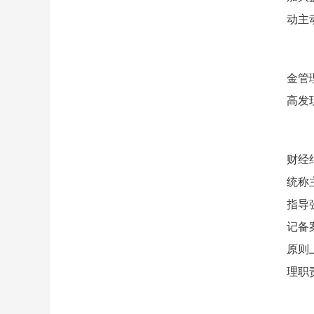
动主
（六
金管
高发
（七
财经
统称
指导
记备
原则
理职
（八