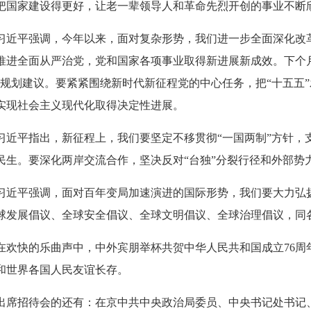
把国家建设得更好，让老一辈领导人和革命先烈开创的事业不断
习近平强调，今年以来，面对复杂形势，我们进一步全面深化改
推进全面从严治党，党和国家各项事业取得新进展新成效。下个
”规划建议。要紧紧围绕新时代新征程党的中心任务，把“十五五
实现社会主义现代化取得决定性进展。
习近平指出，新征程上，我们要坚定不移贯彻“一国两制”方针，
民生。要深化两岸交流合作，坚决反对“台独”分裂行径和外部势
习近平强调，面对百年变局加速演进的国际形势，我们要大力弘
球发展倡议、全球安全倡议、全球文明倡议、全球治理倡议，同
在欢快的乐曲声中，中外宾朋举杯共贺中华人民共和国成立76周
和世界各国人民友谊长存。
出席招待会的还有：在京中共中央政治局委员、中央书记处书记