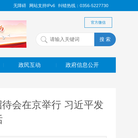
无障碍
网站支持IPv6
纠错热线：0356-5227730
官方微信
政民互动
政府信息公开
|
|
招待会在京举行 习近平发
话