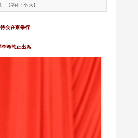
1
【字体：
小
大
】
招待会在京举行
话
祥李希韩正出席