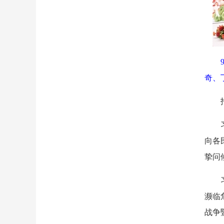
奇、
向各
挚问
濒临
战争