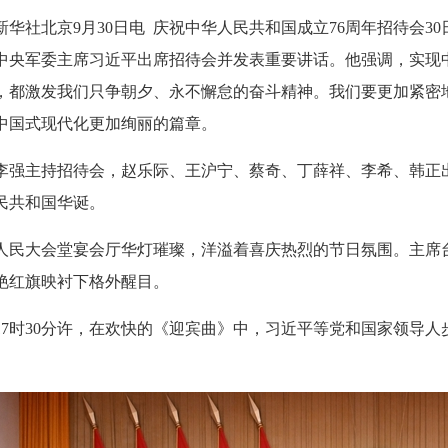
新华社北京9月30日电 庆祝中华人民共和国成立76周年招待会
中央军委主席习近平出席招待会并发表重要讲话。他强调，实现
，都激发我们只争朝夕、永不懈怠的奋斗精神。我们要更加紧密
中国式现代化更加绚丽的篇章。
李强主持招待会，赵乐际、王沪宁、蔡奇、丁薛祥、李希、韩正出
民共和国华诞。
人民大会堂宴会厅华灯璀璨，洋溢着喜庆热烈的节日氛围。主席台上方
艳红旗映衬下格外醒目。
17时30分许，在欢快的《迎宾曲》中，习近平等党和国家领导