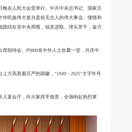
30日晚在人民大会堂举行。中共中央总书记、国家主
中华民族伟大复兴是前无古人的伟大事业。憧憬和
地团结在党中央周围，锐意进取、埋头苦干，奋力
席招待会。约800名中外人士欢聚一堂，共庆中
高悬着庄严的国徽，“1949－2025”大字年号
人步入宴会厅，向大家挥手致意，全场响起热烈掌