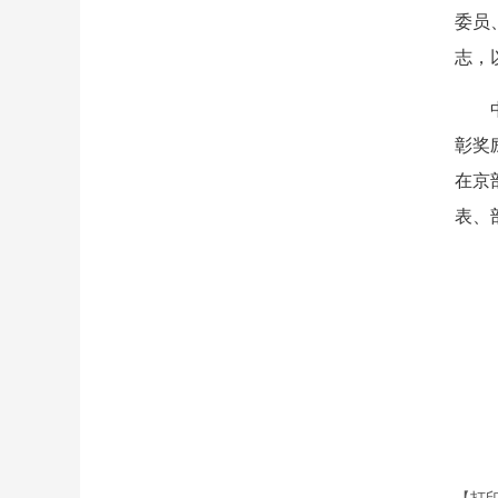
委员
志，
彰奖
在京
表、