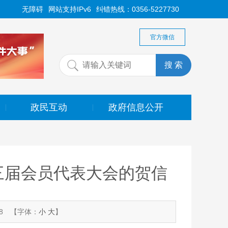
无障碍
网站支持IPv6
纠错热线：0356-5227730
官方微信
政民互动
政府信息公开
|
|
三届会员代表大会的贺信
8
【字体：
小
大
】