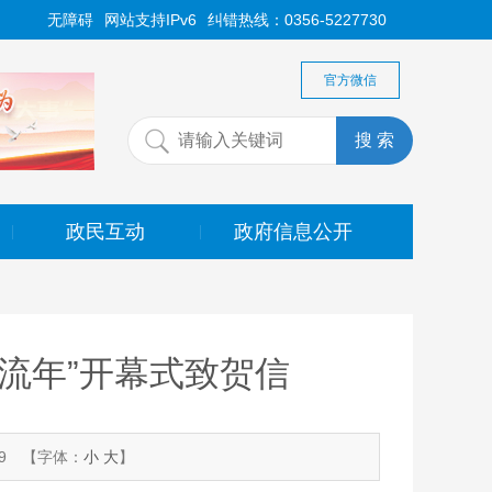
无障碍
网站支持IPv6
纠错热线：0356-5227730
官方微信
政民互动
政府信息公开
|
|
交流年”开幕式致贺信
9
【字体：
小
大
】