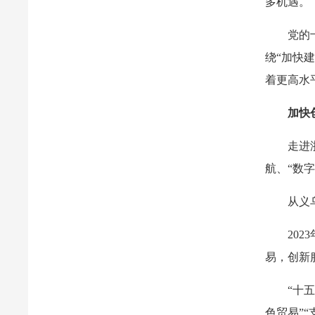
多机遇。
党的
绕“加快
着更高水
加快
走进
航、“数
从义
20
易，创新
“十
色贸易”