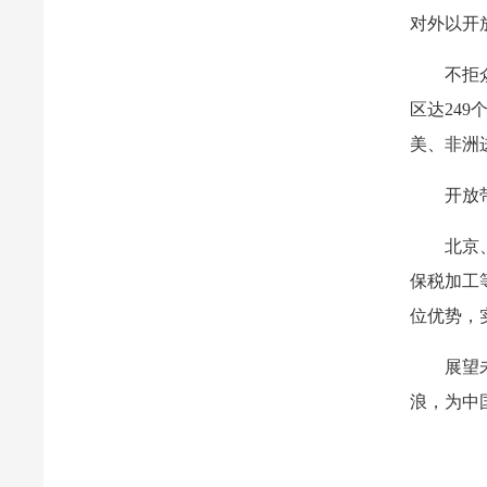
对外以开
不拒
区达24
美、非洲进
开放
北京
保税加工
位优势，
展望
浪，为中