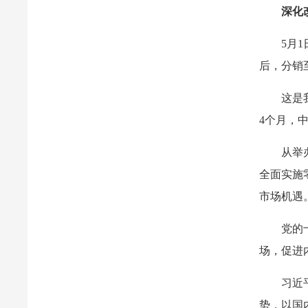
深化
5月
后，分销
这是
4个月，
从举
全面实施
市场机遇
党的
场，促进
习近
势，以国