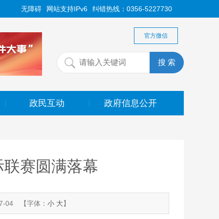
无障碍
网站支持IPv6
纠错热线：0356-5227730
官方微信
政民互动
政府信息公开
|
|
际联赛圆满落幕
-04
【字体：
小
大
】