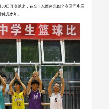
30日开赛以来，在全市东西南北四个赛区同步展
球健儿参加。