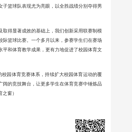
女子篮球队表现尤为亮眼，以全胜战绩分别夺得男
取得显著成效的基础上，我们创新采用联赛制模
校际篮球比赛。一个多月以来，参赛学生们在赛场
水平和体育教学成果，更有力地促进了校园体育文
的校园体育竞赛体系，持续扩大校园体育运动的覆
广阔的竞技舞台，让更多学生在体育竞赛中锤炼品
育之窗）