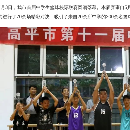
3日，我市首届中学生篮球校际联赛圆满落幕。本届赛事自5月
共进行了70余场精彩对决，吸引了来自20余所中学的300余名篮