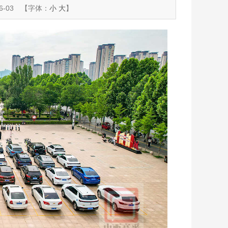
-03
【字体：
小
大
】