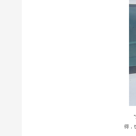
“爱
得，