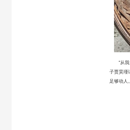
“从我爷
子贾昊瑾
足够动人