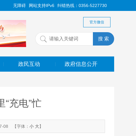
无障碍
网站支持IPv6
纠错热线：0356-5227730
官方微信
政民互动
政府信息公开
|
|
“充电”忙
-08
【字体：
小
大
】