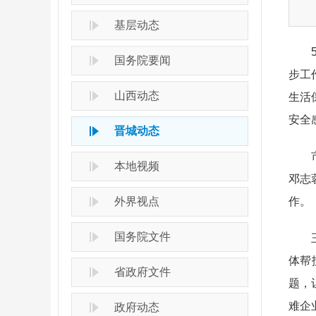
基层动态
国务院要闻
步工
山西动态
生活
安全
晋城动态
本地视频
邓志
外界视点
作。
国务院文件
体帮
省政府文件
题，
难企
政府动态