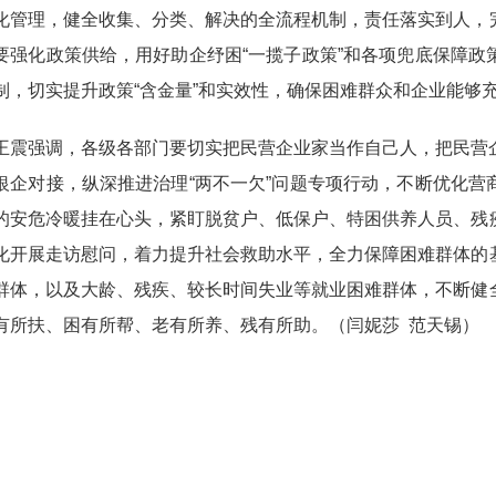
化管理，健全收集、分类、解决的全流程机制，责任落实到人，
要强化政策供给，用好助企纾困“一揽子政策”和各项兜底保障
制，切实提升政策“含金量”和实效性，确保困难群众和企业能够
王震强调，各级各部门要切实把民营企业家当作自己人，把民营
银企对接，纵深推进治理“两不一欠”问题专项行动，不断优化
的安危冷暖挂在心头，紧盯脱贫户、低保户、特困供养人员、残
化开展走访慰问，着力提升社会救助水平，全力保障困难群体的
群体，以及大龄、残疾、较长时间失业等就业困难群体，不断健
有所扶、困有所帮、老有所养、残有所助。（闫妮莎 范天锡）