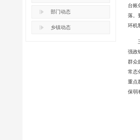
台账
部门动态
落。
环机
乡镇动态
强政
群众
常态
重点
保弱