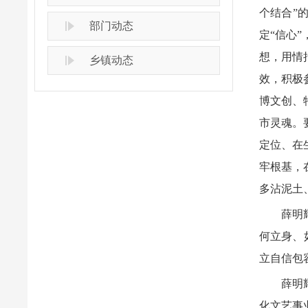
个结合”
部门动态
定“信心
想，用情
乡镇动态
效，积极
博文创、
市灵魂。
定位、在
牢根基，
多沾泥土
薛明
何立身、
立自信包
薛明
化文艺事