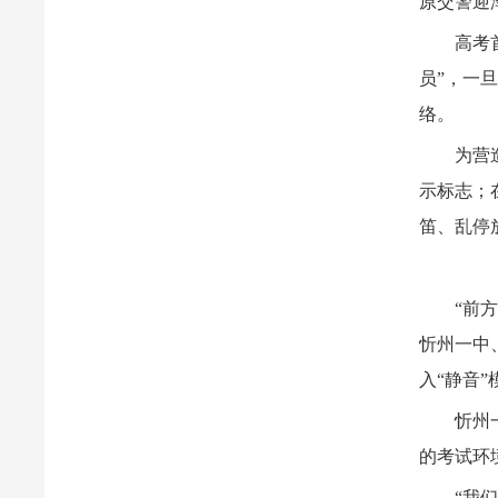
原交警迎
高考
员”，一
络。
为营
示标志；
笛、乱停
“前
忻州一中
入“静音”
忻州
的考试环
“我