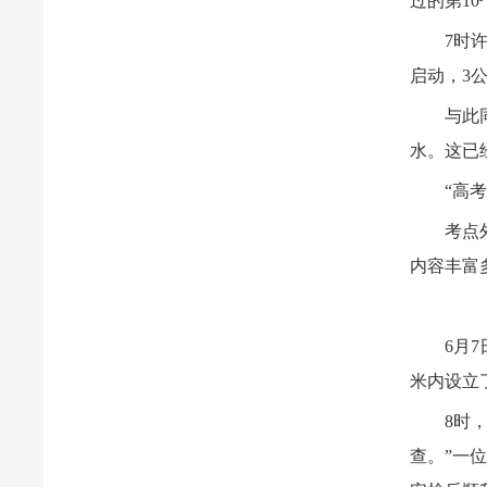
过的第1
7时
启动，3
与此
水。这已
“高
考点
内容丰富
6月
米内设立
8时
查。”一