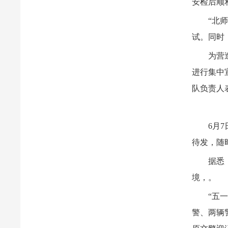
安检后顺
“北
试。同时
为营
进行集中
队负责人
6月
待发，随
据悉
境，。
“五
警、两辆