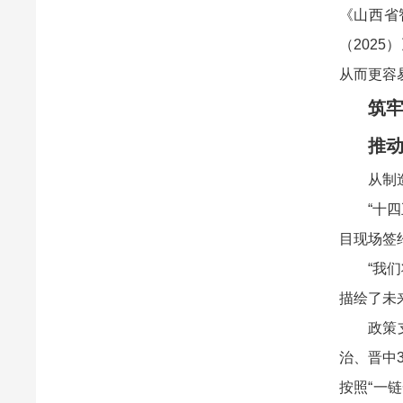
《山西省
（202
从而更容
筑
推
从制
“十
目现场签
“我
描绘了未
政策
治、晋中
按照“一