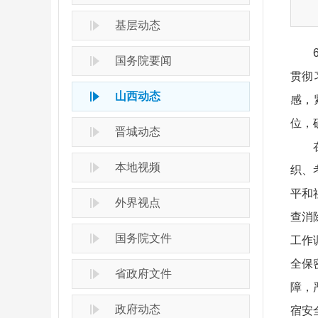
基层动态
国务院要闻
贯彻
山西动态
感，
位，
晋城动态
本地视频
织、
平和
外界视点
查消
国务院文件
工作
全保
省政府文件
障，
政府动态
宿安