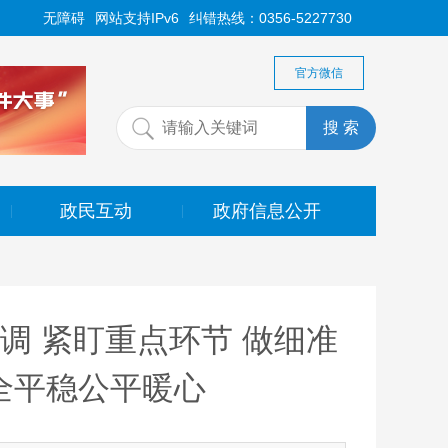
无障碍
网站支持IPv6
纠错热线：0356-5227730
官方微信
政民互动
政府信息公开
|
|
调 紧盯重点环节 做细准
全平稳公平暖心