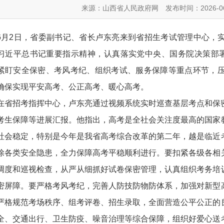
来源：山西省人民政府网
发布时间：2026-06
6月2日，省委副书记、省长卢东亮来到省招生考试管理中心，
习近平总书记重要指示精神，认真落实党中央、国务院决策部署
紧盯安全保密、考风考纪、组织考试、服务保障等重点环节，
确保实现平安高考、公正高考、暖心高考。
在省招考指挥中心，卢东亮通过视频系统实时巡查基层考点和保
考生保障等进展汇报。他指出，高考是全社会关注度最高的国家
社会稳定，特别是今年是我省高考综合改革的第二年，越是临近
除各类安全隐患，全力保障高考平稳顺利进行。要扣紧各级各相
调度和巡视检查，从严从细抓好试卷保密管理，认真组织考务培
密屏障。要严格考风考纪，完善人防技防物防体系，加强对新型
严格规范考场秩序、组考评卷、招生录取，全面营造公平公正的
全、交通出行、卫生防疫、噪音治理等综合保障，组织好爱心送