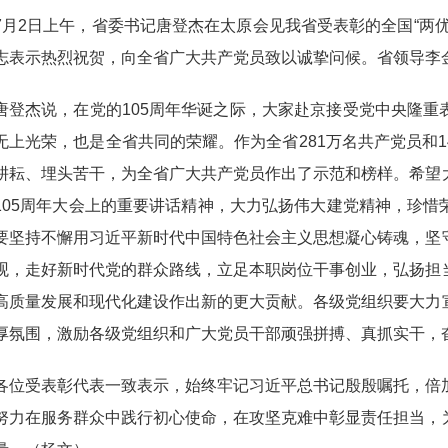
7月2日上午，省委书记唐登杰在太原会见我省受表彰的全国“两
志表示热烈祝贺，向全省广大共产党员致以诚挚问候。省领导李
唐登杰说，在党的105周年华诞之际，大家赴京接受党中央隆
无上光荣，也是全省共同的荣耀。作为全省281万名共产党员和
耕耘、埋头苦干，为全省广大共产党员作出了示范和榜样。希望
105周年大会上的重要讲话精神，大力弘扬伟大建党精神，珍
要坚持不懈用习近平新时代中国特色社会主义思想凝心铸魂，坚
观，走好新时代党的群众路线，立足本职岗位干事创业，弘扬担
高质量发展和现代化建设作出新的更大贡献。各级党组织要大力
厚氛围，激励各级党组织和广大党员干部顽强拼搏、真抓实干，
各位受表彰代表一致表示，始终牢记习近平总书记殷殷嘱托，倍
努力在服务群众中践行初心使命，在攻坚克难中彰显责任担当，