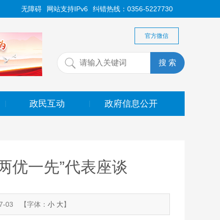
无障碍
网站支持IPv6
纠错热线：0356-5227730
官方微信
政民互动
政府信息公开
|
|
两优一先”代表座谈
-03
【字体：
小
大
】