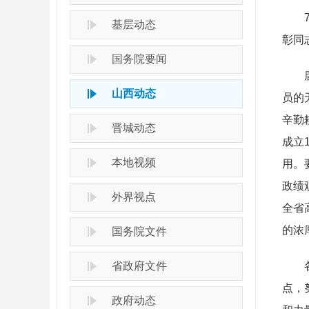
基层动态
彰同
国务院要闻
山西动态
员的
辛勤
晋城动态
成立
本地视频
用。
政绩
外界视点
全省
的浓
国务院文件
省政府文件
点，
政府动态