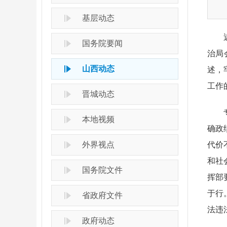
基层动态
近日
国务院要闻
治局
山西动态
述，
工作
晋城动态
专题
本地视频
确政
外界视点
代价
和社
国务院文件
挥部
于行
省政府文件
法违
政府动态