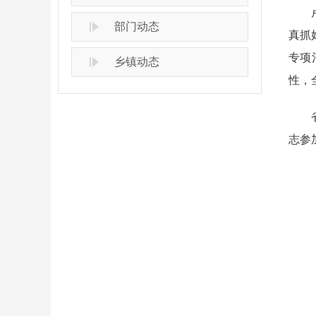
卢东
部门动态
真抓
专项
乡镇动态
性，
省安
志参