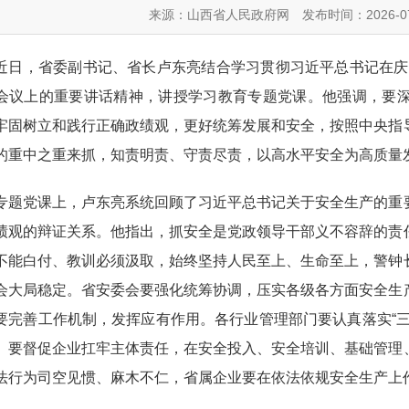
来源：山西省人民政府网
发布时间：2026-07
，省委副书记、省长卢东亮结合学习贯彻习近平总书记在庆祝中
会议上的重要讲话精神，讲授学习教育专题党课。他强调，要
牢固树立和践行正确政绩观，更好统筹发展和安全，按照中央指
的重中之重来抓，知责明责、守责尽责，以高水平安全为高质量
党课上，卢东亮系统回顾了习近平总书记关于安全生产的重要
绩观的辩证关系。他指出，抓安全是党政领导干部义不容辞的责
不能白付、教训必须汲取，始终坚持人民至上、生命至上，警钟
会大局稳定。省安委会要强化统筹协调，压实各级各方面安全生
要完善工作机制，发挥应有作用。各行业管理部门要认真落实“
。要督促企业扛牢主体责任，在安全投入、安全培训、基础管理
法行为司空见惯、麻木不仁，省属企业要在依法依规安全生产上