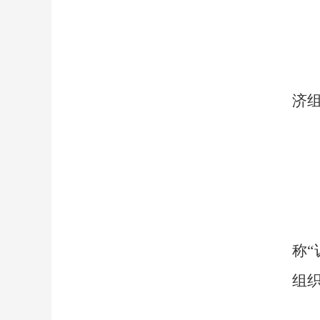
济
称
组