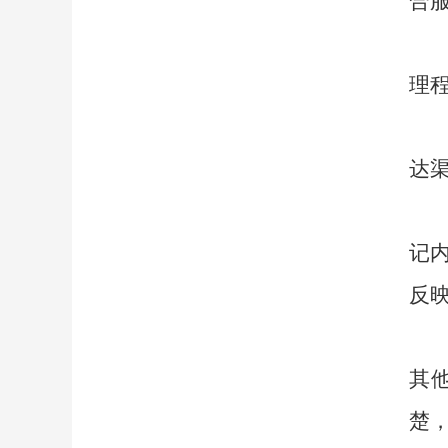
合
理
达
记
反
其
楚