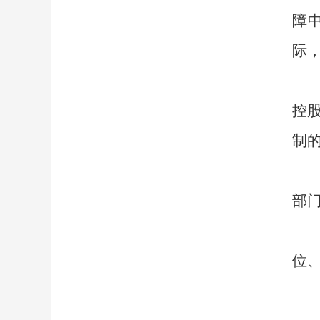
障
际
控
制
部
位