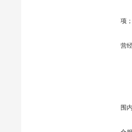
项
营
围