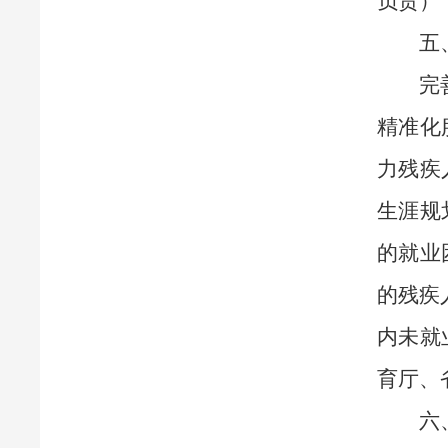
负责）
五
完
精准化
力残疾
生涯规
的就业
的残疾
内未就
育厅、
六