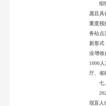
组
愿且具
重度残
务站点
新形式
业增收
100
厅、省
七
2
现盲人