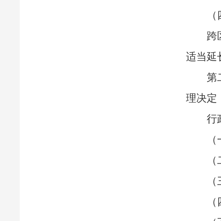
（
跨
适当延
第
理决定
行
（
（
（
（