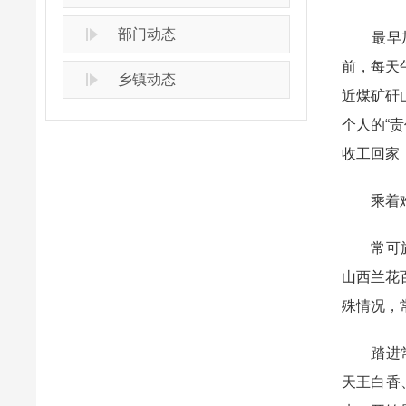
部门动态
最早加入
前，每天
乡镇动态
近煤矿矸
个人的“
收工回家
乘着难得
常可旗是
山西兰花
殊情况，
踏进常可
天王白香