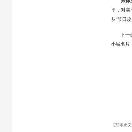
狠抓服
平，对美
从“节日
下一步，
小城名片
【打印正文