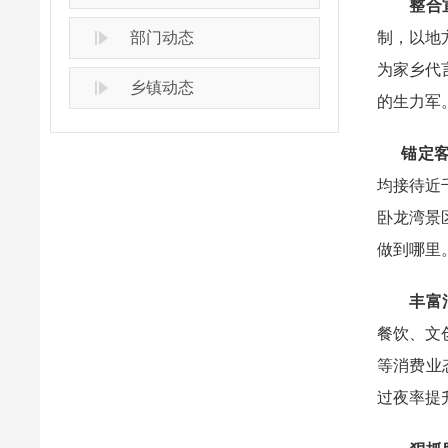
整合
部门动态
制，以地
为家乡代
乡镇动态
的生力军
锚定客
均接待近
卧龙湾景
做到哪里
丰富
餐饮、文
等消费业
过夜率提升