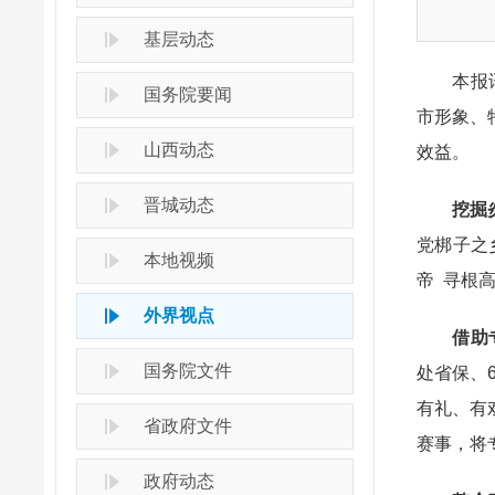
基层动态
本报讯 
国务院要闻
市形象、
山西动态
效益。
晋城动态
挖掘
党梆子之
本地视频
帝 寻根
外界视点
借助
国务院文件
处省保、
有礼、有
省政府文件
赛事，将
政府动态