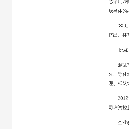
芯采用7
线导体的
“8
挤出、挂
“比
混乱
火、导体
理、梯队
20
司增资控
企业