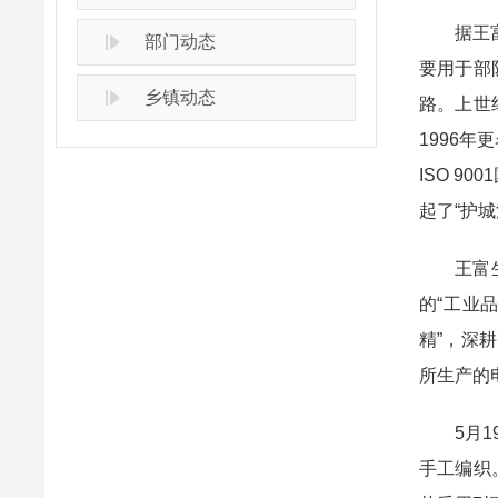
据王
部门动态
要用于部
乡镇动态
路。上世
1996
ISO 
起了“护城
王富
的“工业
精”，深
所生产的
5月
手工编织