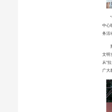
“七
中心
务活
邢军
文明
从“
广大