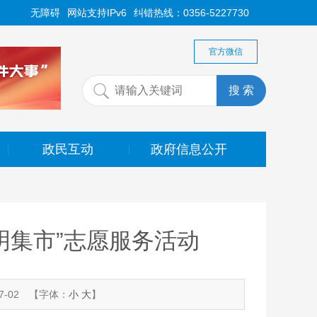
无障碍
网站支持IPv6
纠错热线：0356-5227730
官方微信
政民互动
政府信息公开
|
|
明集市”志愿服务活动
-02
【字体：
小
大
】