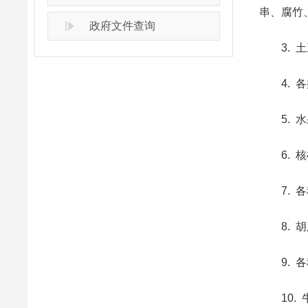
串、腐竹
政府文件查询
3. 土
4. 各
5. 水
6. 核
7. 各
8. 胡
9. 各
10. 