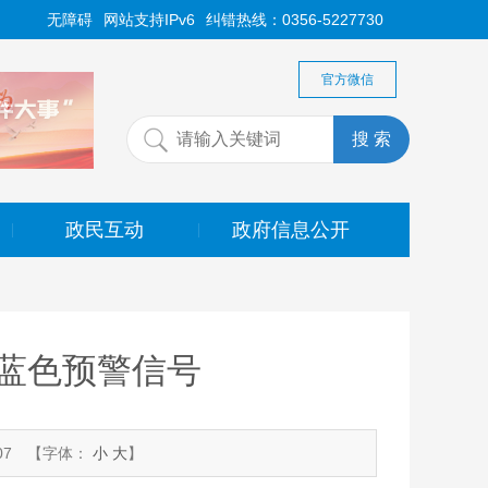
无障碍
网站支持IPv6
纠错热线：0356-5227730
官方微信
政民互动
政府信息公开
|
|
蓝色预警信号
07
【字体：
小
大
】