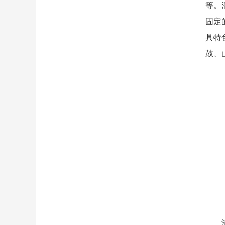
等。
固定
具特
鼓、
清末