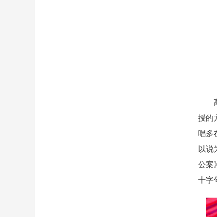
高平
授的
唱多
以说
公案
十字