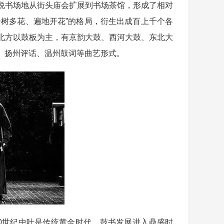
说书场地从街头庙会扩展到书场茶馆，形成了相对
一树多花、遍地开花”的格局，衍生出成百上千个各
北方以鼓板为主，有京韵大鼓、西河大鼓、东北大
、扬州评话、温州鼓词等曲艺形式。
世纪中叶是传统黄金时代，鼓书发展进入鼎盛时