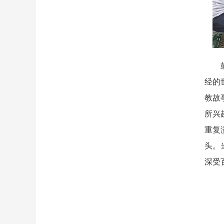
鼓书
经的
教故
所兴
重复
头。
深受