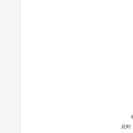
明代
此时