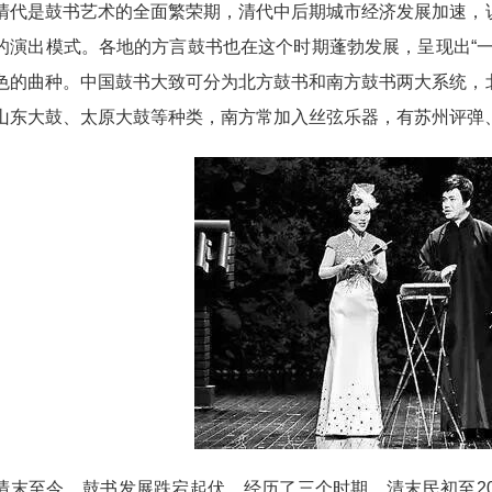
清代是鼓书艺术的全面繁荣期，清代中后期城市经济发展加速，
的演出模式。各地的方言鼓书也在这个时期蓬勃发展，呈现出“
色的曲种。中国鼓书大致可分为北方鼓书和南方鼓书两大系统，
山东大鼓、太原大鼓等种类，南方常加入丝弦乐器，有苏州评弹
至今，鼓书发展跌宕起伏，经历了三个时期。清末民初至20