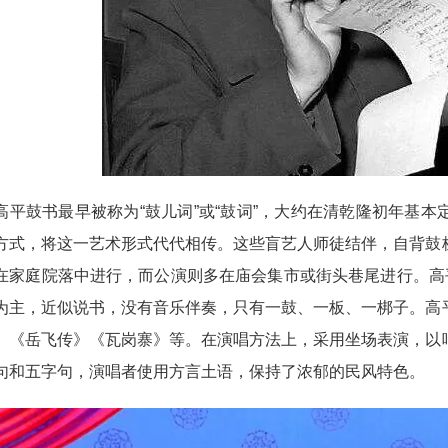
鼓书最早被称为“鼓儿词”或“鼓词”，大约在清乾隆初年基本
方式，将这一艺术形式代代相传。这些盲艺人师徒结伴，自背鼓
在家庭院落中进行，而公演则多在庙会集市或街头巷尾进行。高
为主，近似说书，没有音乐伴奏，只有一鼓、一板、一梆子。高
》《岳飞传》《瓦岗寨》等。在演唱方法上，采用坐场表演，以
句和五字句，演唱者使用方言土语，保持了浓郁的民风特色。