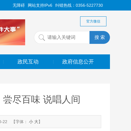
无障碍
网站支持IPv6
纠错热线：0356-5227730
官方微信
政民互动
政府信息公开
|
|
：尝尽百味 说唱人间
-22
【字体：
小
大
】