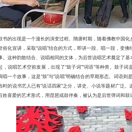
的出现是一个漫长的演变过程。隋唐时期，随着佛教中国化步
世俗化宣讲，采取“说唱”结合的方式，即讲一段、唱一段，变
事。这种韵散结合、说唱相同的文体，为后世说唱艺术奠定了基
起，说唱艺术空前发展，出现了“鼓子词”“词语”等种类。鼓子
演唱一个故事，这是“鼓”与“说唱”明确结合的早期形态。词语则是
当时的说书艺人已有“说话四家”之分，讲史、小说等题材广泛
百姓喜爱的艺术形式，用琵琶或鼓伴奏，被认为是后世弹词和鼓