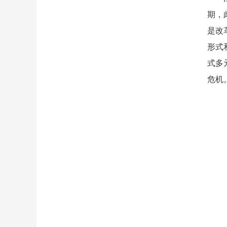
期，
是改
形式
式多
危机