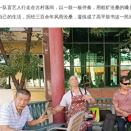
盲艺人行走在古村落间，以一鼓一板伴奏，用粗犷沧桑的嗓音
自己的生活，历经三百余年风雨沧桑，凝练成了高平鼓书这一民