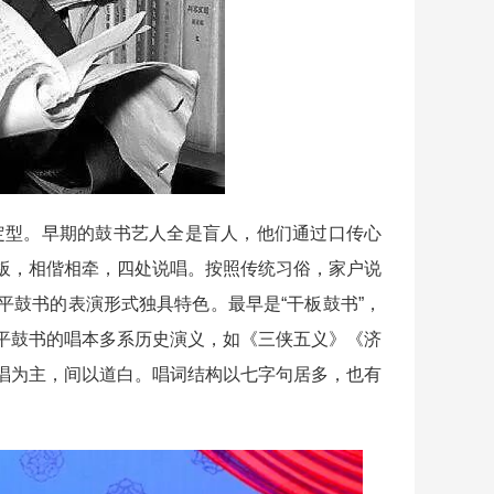
定型。早期的鼓书艺人全是盲人，他们通过口传心
板，相偕相牵，四处说唱。按照传统习俗，家户说
平鼓书的表演形式独具特色。最早是“干板鼓书”，
平鼓书的唱本多系历史演义，如《三侠五义》《济
唱为主，间以道白。唱词结构以七字句居多，也有