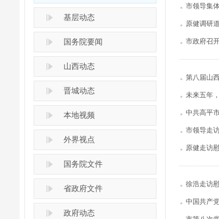
新天地
市领导集体
基层动态
原健调研
市政府召
国务院要闻
山西动态
第八届山
晋城动态
未来五年
中共高平
本地视频
市领导走
外界视点
原健走访
国务院文件
徐浩走访
省政府文件
中国共产
政府动态