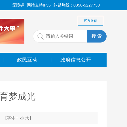
无障碍
网站支持IPv6
纠错热线：0356-5227730
官方微信
政民互动
政府信息公开
|
|
 育梦成光
【字体：
小
大
】