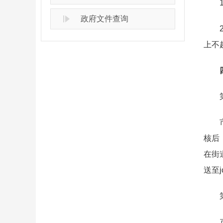
1.
政府文件查询
2.
上不
第一
市委
核后
在街
送至j
第二
市委