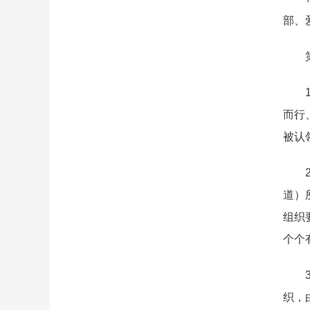
部、
第三
1.
而行
被认
2.
道）
组织
个个
3.
织，