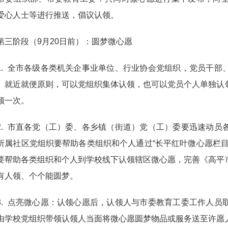
爱心人士等进行推送，倡议认领。
阶段（9月20日前）：圆梦微心愿
 全市各级各类机关企事业单位、行业协会党组织，党员干部
、就近就便原则，可以党组织集体认领，也可以党员个人单独认
领一次。
 市直各党（工）委、各乡镇（街道）党（工）委要迅速动员
所属社区党组织要帮助各类组织和个人通过“长平红叶微心愿栏
要帮助各类组织和个人到学校线下认领辖区微心愿，完善《高平
有人领、个个能圆梦。
 点亮微心愿：认领心愿后，认领人与市委教育工委工作人员
由学校党组织带领认领人当面将微心愿圆梦物品或服务送至许愿