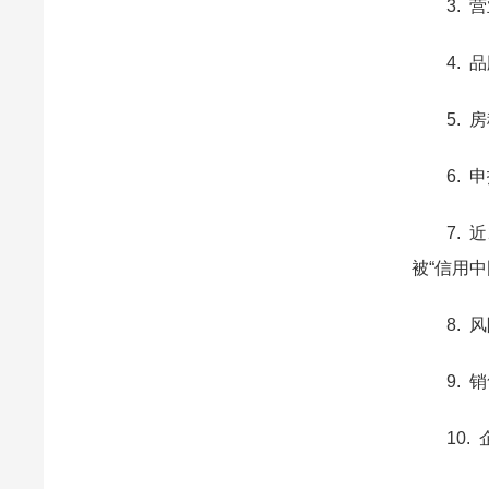
3. 营
4. 品
5. 房
6. 申
7. 近
被“信用
8. 风
9. 销
10. 