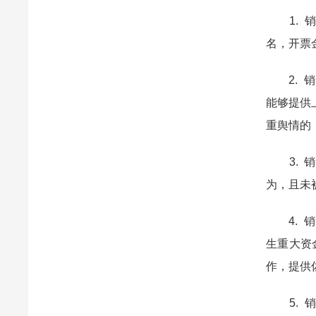
1. 销
名，开票
2. 销
能够提供
重舆情的
3. 销
为，且未
4. 销
生重大资
作，提供
5. 销