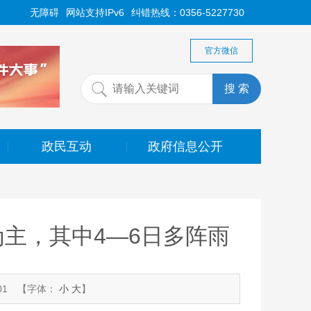
无障碍
网站支持IPv6
纠错热线：0356-5227730
官方微信
政民互动
政府信息公开
|
|
主，其中4—6日多阵雨
01
【字体：
小
大
】