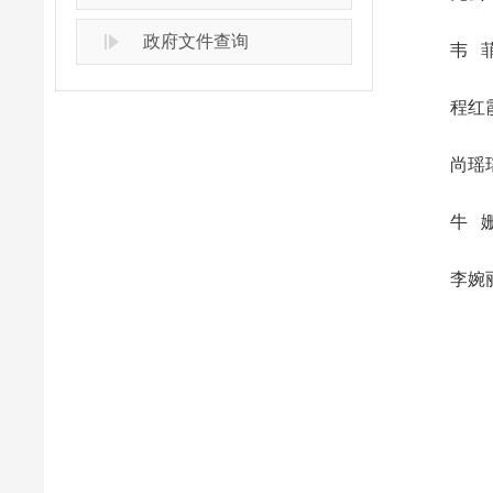
政府文件查询
韦 菲市
程红霞市
尚瑶瑶市
牛 姗市
李婉丽市