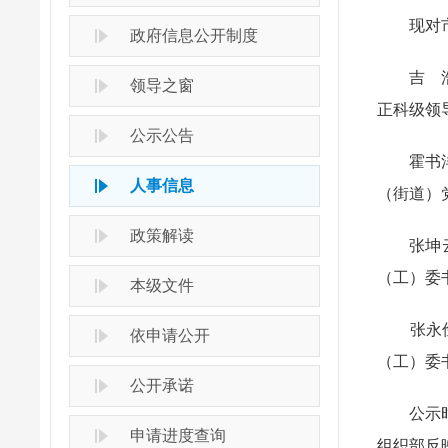
现对市
政府信息公开制度
吉 浩，
领导之窗
正科级领
公示公告
霍书洋，
人事信息
（街道）
政策解读
张坤云，
（工）委
本级文件
张永俭，
依申请公开
（工）委
公开承诺
公示时间
申请进度查询
组织部反