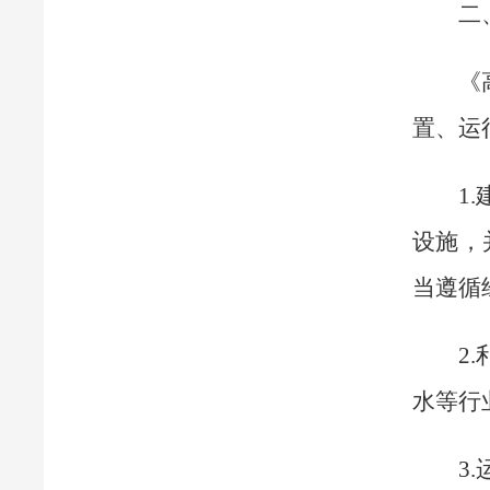
二
《
置、运
1
设施，
当遵循
2
水等行
3