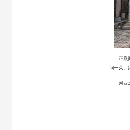
正殿面宽
间一朵。
河西玉皇