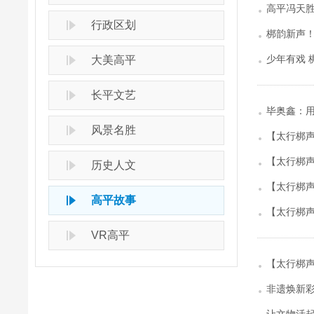
高平冯天胜
行政区划
梆韵新声！
少年有戏 
大美高平
长平文艺
毕奥鑫：用
风景名胜
【太行梆声
【太行梆声
历史人文
【太行梆声
高平故事
【太行梆声
VR高平
【太行梆
非遗焕新彩