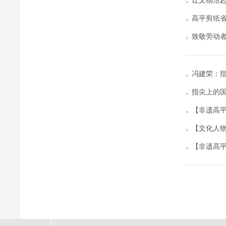
让文物活起
高平剪纸省
致敬劳动
冯建荣：
指尖上的
【非遗高
【文化人
【非遗高