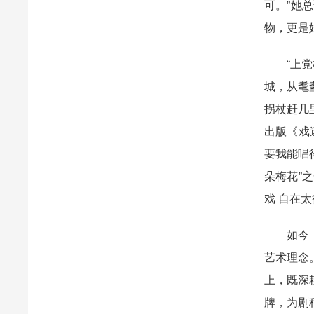
可。”她
物，更是
“上
城，从耄
拐杖赶几
出版《戏
要我能唱
朵梅花”
戏 自在
如今
艺术理念
上，既深
牌，为剧