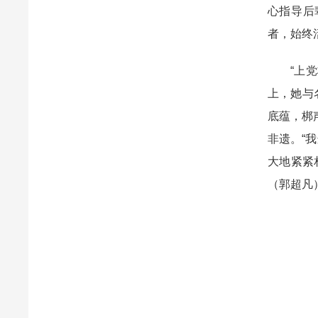
心指导后
者，始终
“上
上，她与
底蕴，梆
非遗。“
大地紧紧
（郭超凡