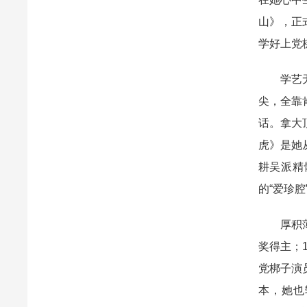
山》，正
学好上党
学艺
尖，全靠
话。拿大
虎》是她
耕吴派精
的“爱珍腔
厚积
奖得主；
党梆子演
本，她也