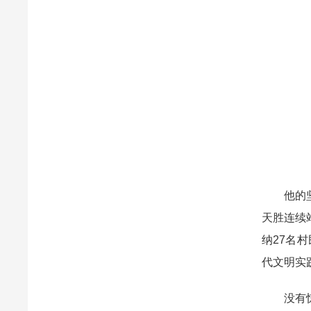
他的坚守
天胜连续
纳27名
代文明实
没有惊雷