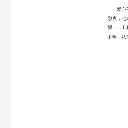
爱心不止
那夜，他
渠……工
多年，从