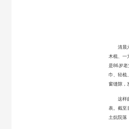
清晨六点
木梳、一
是86岁
巾、轻梳
窗缝隙，
这样的清
表。截至
土炕院落