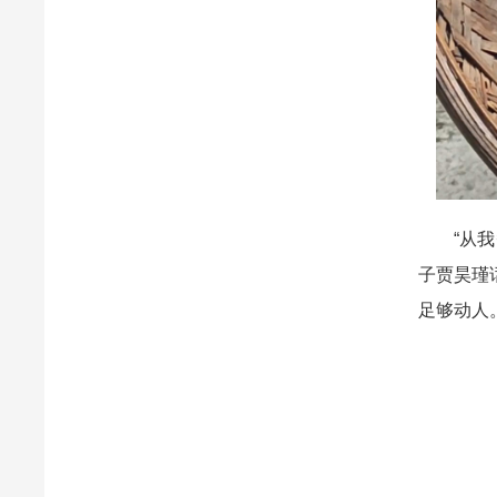
“从我爷
子贾昊瑾
足够动人