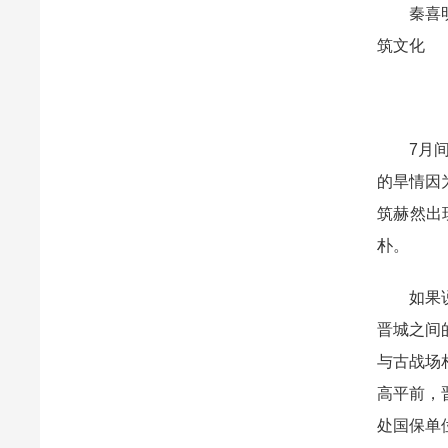
秦喜明（
筑文化
7月间，
的旱情因
筑赫然出
朴。
如果说夹
晋城之间
与古战场
高平前，
处国保单