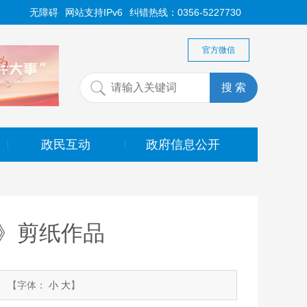
无障碍
网站支持IPv6
纠错热线：0356-5227730
官方微信
政民互动
政府信息公开
|
|
》剪纸作品
【字体：
小
大
】