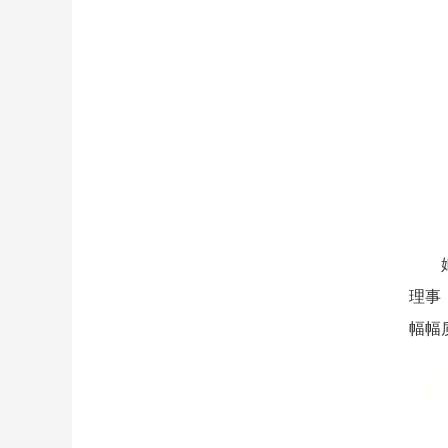
姬振
理事
幅幅