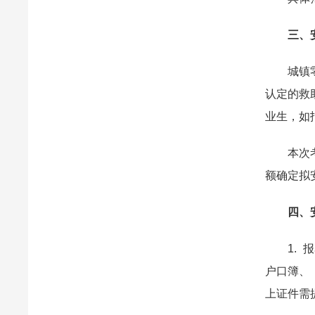
三、
城镇零就
认定的救
业生，如
本次考试
额确定拟
四、
1. 报
户口簿、
上证件需